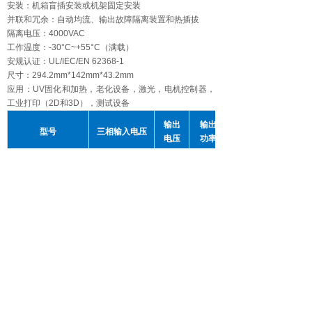
安装：机箱盲插安装或机架固定安装
并联和冗余：自动均流、输出故障隔离装置和热插拔
隔离电压：4000VAC
工作温度：-30°C~+55°C（满载）
安规认证：UL/IEC/EN 62368-1
尺寸：294.2mm*142mm*43.2mm
应用：UV固化和加热，老化设备，激光，电机控制器，
工业打印（2D和3D），测试设备
输出
输出
型号
三相输入电压
电压
功率
ACFE-2200-360-
380~480VAC
360V
2.2kW
00
配合
HermesFlex19"机
380~480VAC
360V
6.6kW
箱
上一个：
ASM1000系列1000W医疗AC/DC
下一个：
PowerBridge系列 2kVA UPS在线不间断电源