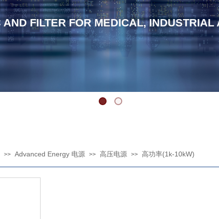
C AND FILTER FOR MEDICAL, INDUSTRIAL
Advanced Energy 电源
高压电源
高功率(1k-10kW)
>>
>>
>>