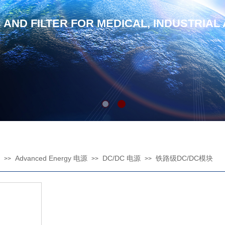
C AND FILTER FOR MEDICAL, INDUSTRIAL
Advanced Energy 电源
DC/DC 电源
铁路级DC/DC模块
>>
>>
>>