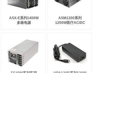
ASX-E系列1400W
ASM1200系列
多路电源
1200W医疗AC/DC
FC40M系列医用
HPA120B系列120W
4000W电容高压充电
工业医疗双安规适配
电源+800W可配置电
器
源
共 549 条记录
1
2
3
4
5
…
92
下一页>
末页