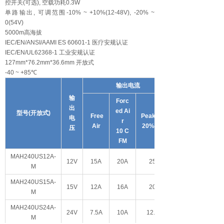
控开关(可选), 空载功耗0.3W
单路输出, 可调范围-10% ~ +10%(12-48V), -20% ~
0(54V)
5000m高海拔
IEC/EN/ANSI/AAMI ES 60601-1 医疗安规认证
IEC/EN/UL62368-1 工业安规认证
127mm*76.2mm*36.6mm 开放式
-40 ~ +85℃
输出电流
输
Forc
出
ed Ai
型号(开放式)
Free
Peak
10s
电
r
Air
20%duty
压
10 C
FM
MAH240US12A-
12V
15A
20A
25A
M
MAH240US15A-
15V
12A
16A
20A
M
MAH240US24A-
24V
7.5A
10A
12.5A
M