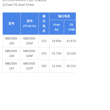
127mm*76.2mm*37mm
输
输出电流
型号
出
型号
Free
25
(5Vsb/1A)
电
Air
CFM
压
MBU500-
MBU500-
12V
19.69A
41.67A
105
105P
MBU500-
MBU500-
15V
15.75A
33.33A
106
106P
MBU500-
MBU500-
19V
12.44A
26.31A
107
107P
MBU500-
MBU500-
24V
9.85A
20.83A
108
108P
MBU500-
MBU500-
30V
7.88A
16.66A
109
109P
MBU500-
MBU500-
36V
6.56A
13.88A
110
110P