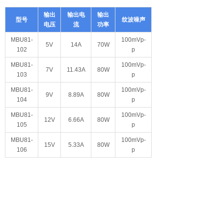
输出
输出电
输出
型号
纹波噪声
电压
流
功率
MBU81-
100mVp-
5V
14A
70W
102
p
MBU81-
100mVp-
7V
11.43A
80W
103
p
MBU81-
100mVp-
9V
8.89A
80W
104
p
MBU81-
100mVp-
12V
6.66A
80W
105
p
MBU81-
100mVp-
15V
5.33A
80W
106
p
MBU81-
100mVp-
18V
4.44A
80W
107
p
MBU81-
100mVp-
24V
3.33A
80W
108
p
MBU81-
100mVp-
30V
2.66A
80W