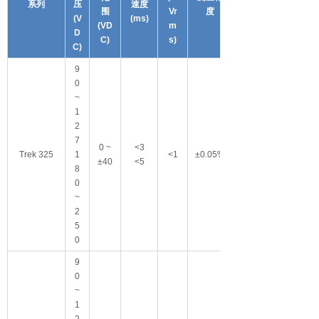
系列
压
速度
围
Vr
度
(V
(ms)
(VD
m
D
C)
s)
C)
9
0
~
1
2
7
0 ~
<3
Trek 325
1
<1
±0.05%
±40
<5
8
0
~
2
5
0
9
0
~
1