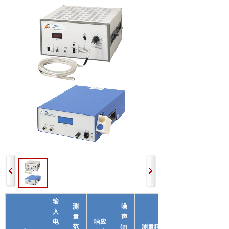
输
测
噪
入
量
声
电
响应
范
(m
测量精