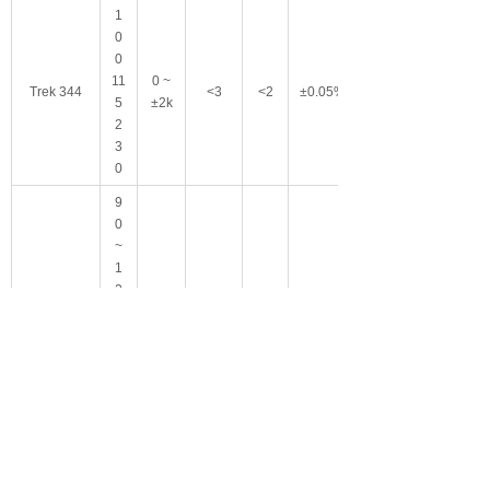
1
0
0
11
0 ~
Trek 344
<3
<2
±0.05%
5
±2k
2
3
0
9
0
~
1
2
7
0 ~
Trek 370
1
<0.05
<20
±0.05%
±3k
8
0
~
2
5
0