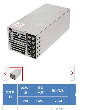
输出功
输入
输出电压
型号系
率
电压
其他特性
列
(W)
(VAC)
(VDC)
1~1000V