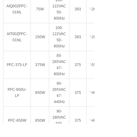
AIQ00ZPFC-
122VAC
75W
393
’-20
℃
01NL
50-
800Hz
100-
AIT00ZPFC-
122VAC
150W
393
’-20
℃
01NL
50-
800Hz
85-
265VAC
PFC-375-LF
375W
375
’-55
℃
47-
800Hz
90-
PFC-650U-
265VAC
650W
375
’-40
℃
LF
47-
440Hz
90-
180VAC
PFC-650W
650W
375
’-40
℃
330-
800Hz