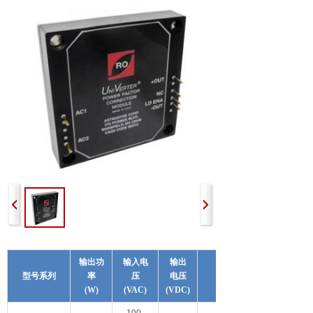
输出功
输入电
输出
型号系列
率
压
电压
工作温度
(W)
(VAC)
(VDC)
100-